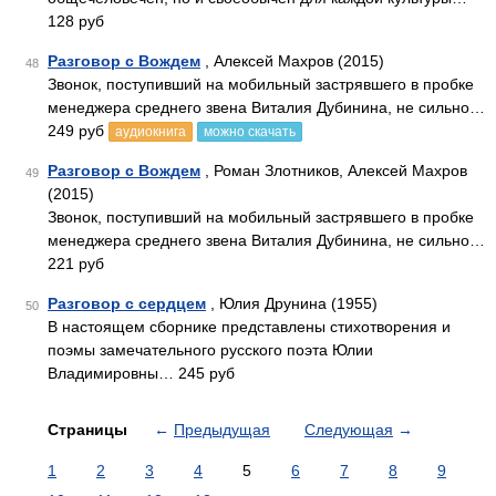
128 руб
Разговор с Вождем
, Алексей Махров (2015)
48
Звонок, поступивший на мобильный застрявшего в пробке
менеджера среднего звена Виталия Дубинина, не сильно…
249 руб
аудиокнига
можно скачать
Разговор с Вождем
, Роман Злотников, Алексей Махров
49
(2015)
Звонок, поступивший на мобильный застрявшего в пробке
менеджера среднего звена Виталия Дубинина, не сильно…
221 руб
Разговор с сердцем
, Юлия Друнина (1955)
50
В настоящем сборнике представлены стихотворения и
поэмы замечательного русского поэта Юлии
Владимировны… 245 руб
Страницы
←
Предыдущая
Следующая
→
1
2
3
4
5
6
7
8
9