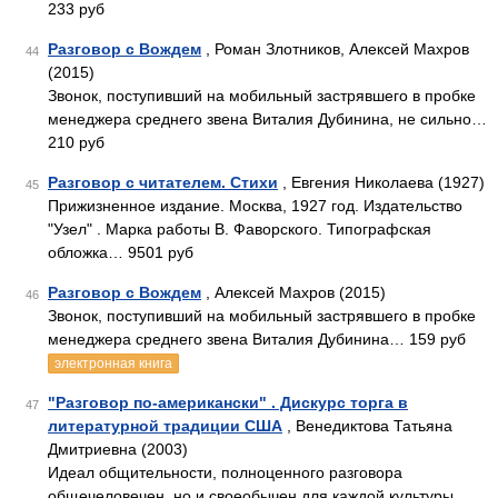
233 руб
Разговор с Вождем
, Роман Злотников, Алексей Махров
44
(2015)
Звонок, поступивший на мобильный застрявшего в пробке
менеджера среднего звена Виталия Дубинина, не сильно…
210 руб
Разговор с читателем. Стихи
, Евгения Николаева (1927)
45
Прижизненное издание. Москва, 1927 год. Издательство
"Узел" . Марка работы В. Фаворского. Типографская
обложка… 9501 руб
Разговор с Вождем
, Алексей Махров (2015)
46
Звонок, поступивший на мобильный застрявшего в пробке
менеджера среднего звена Виталия Дубинина… 159 руб
электронная книга
"Разговор по-американски" . Дискурс торга в
47
литературной традиции США
, Венедиктова Татьяна
Дмитриевна (2003)
Идеал общительности, полноценного разговора
общечеловечен, но и своеобычен для каждой культуры…